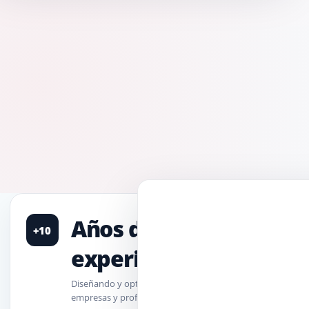
Años de
+10
experiencia
Diseñando y optimizando proyectos digitales para
empresas y profesionales.