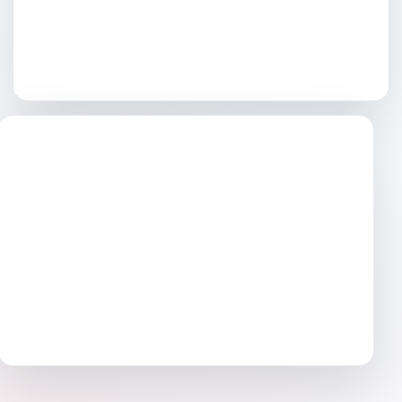
DESPACHO PROFESIONAL
↗
Santiago Belgrano
SALUD · DISEÑO RESPONSIVE
↗
Fisiocentro