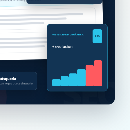
VISIBILIDAD ORGÁNICA
SEO
+ evolución
SEO
 búsqueda
on lo que busca el usuario.