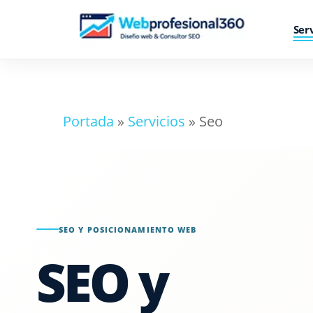
Skip
Ser
to
main
content
Portada
»
Servicios
»
Seo
Diseño web
Diseño web responsive
Diseñador WordPress
Mantenimiento web
SEO Y POSICIONAMIENTO WEB
Solicitar presupuesto web
SEO y