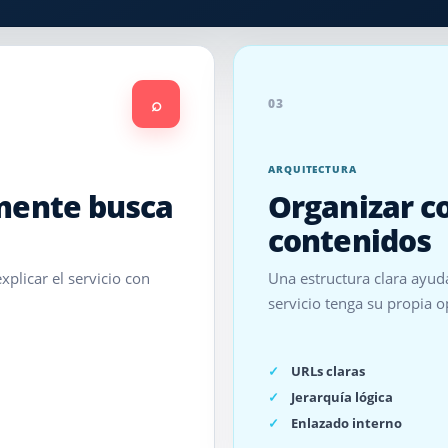
⌕
03
ARQUITECTURA
lmente busca
Organizar c
contenidos
plicar el servicio con
Una estructura clara ayud
servicio tenga su propia 
URLs claras
Jerarquía lógica
Enlazado interno