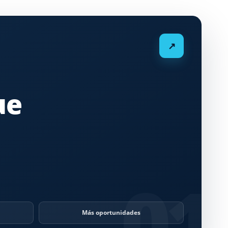
↗
ue
n
01
Más oportunidades