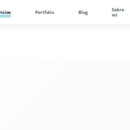
Sobre
vicios
Portfolio
Blog
mi
SEO
Consultor SEO
SEO Local
Posicionamiento SEO
SEO On Page
SEO Técnico
Solicitar