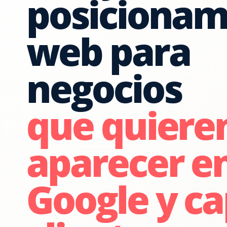
posicionam
web para
negocios
que quiere
aparecer e
Google y ca