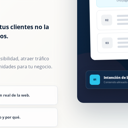
02
us clientes no la
os.
03
ibilidad, atraer tráfico
nidades para tu negocio.
Intención de
01
Contenido alineado c
n real de la web.
o y por qué.