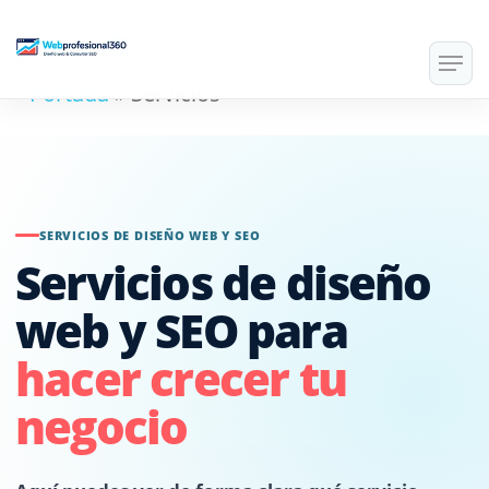
Skip
Men
to
Portada
»
Servicios
main
content
SERVICIOS DE DISEÑO WEB Y SEO
Servicios de diseño
web y SEO para
hacer crecer tu
negocio