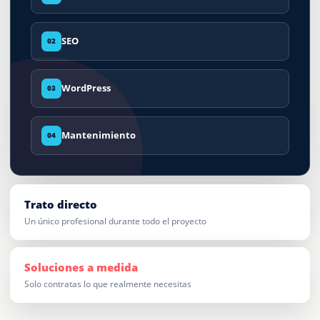
SEO
02
WordPress
03
Mantenimiento
04
Trato directo
Un único profesional durante todo el proyecto
Soluciones a medida
Solo contratas lo que realmente necesitas