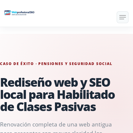
Skip
Men
to
Portada
»
Habilitado Clases Pasivas
main
content
CASO DE ÉXITO · PENSIONES Y SEGURIDAD SOCIAL
Rediseño web y SEO
local para Habilitado
de Clases Pasivas
Renovación completa de una web antigua