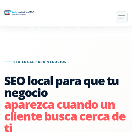
Skip
Men
to
Portada
»
Servicios
»
Seo
»
Seo local
main
content
SEO LOCAL PARA NEGOCIOS
SEO local para que tu
negocio
aparezca cuando un
cliente busca cerca de
ti