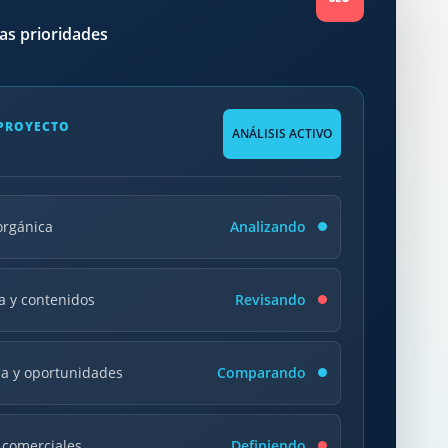
las prioridades
 PROYECTO
ANÁLISIS ACTIVO
 orgánica
Analizando
a y contenidos
Revisando
a y oportunidades
Comparando
 comerciales
Definiendo