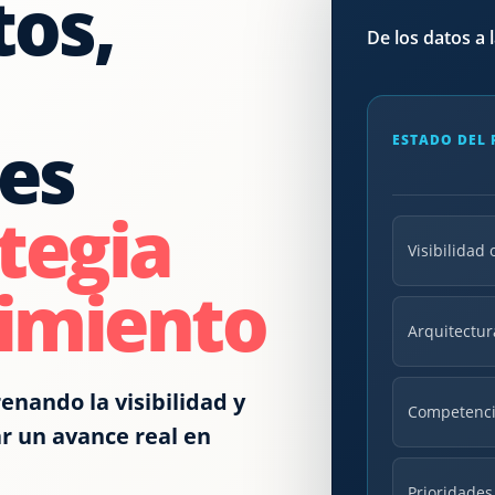
tos,
De los datos a 
es
ESTADO DEL
tegia
Visibilidad
cimiento
Arquitectur
enando la visibilidad y
Competenci
r un avance real en
Prioridades