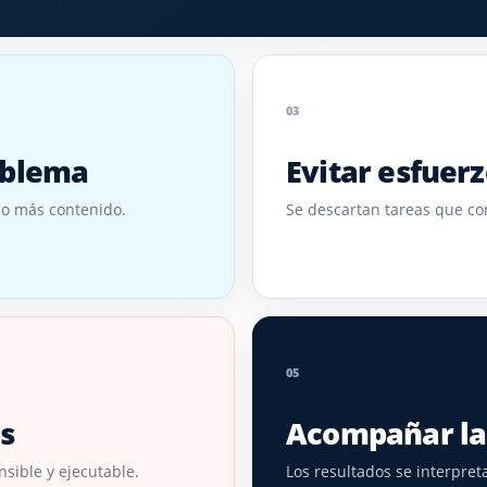
03
roblema
Evitar esfuerz
do más contenido.
Se descartan tareas que co
05
s
Acompañar la
sible y ejecutable.
Los resultados se interpret