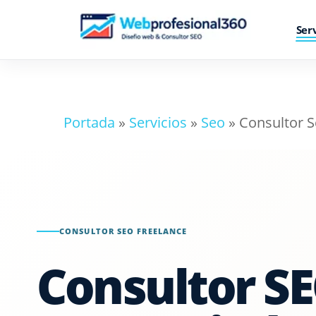
Skip
Ser
to
main
content
Portada
»
Servicios
»
Seo
»
Consultor 
Diseño web
Diseño web responsive
Diseñador WordPress
Mantenimiento web
CONSULTOR SEO FREELANCE
Solicitar presupuesto web
Consultor S