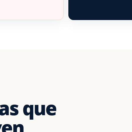
as que
ven