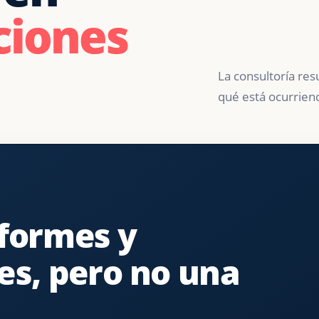
ciones
La consultoría res
qué está ocurrien
nformes y
s, pero no una