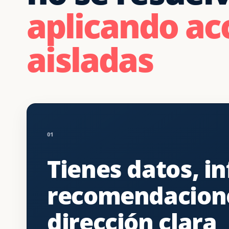
aplicando ac
aisladas
01
Tienes datos, i
recomendacione
dirección clara