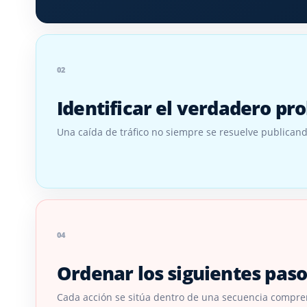
02
Identificar el verdadero p
Una caída de tráfico no siempre se resuelve publican
04
Ordenar los siguientes paso
Cada acción se sitúa dentro de una secuencia compren