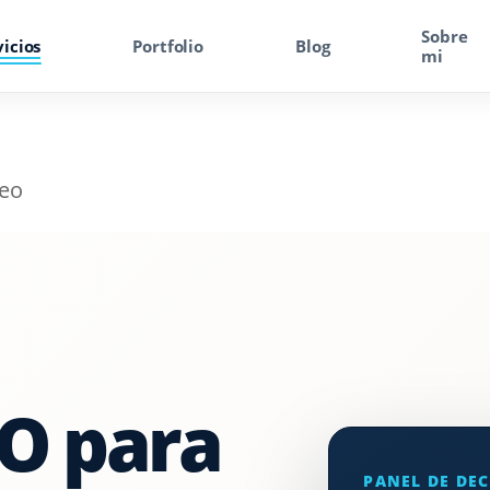
Sobre
vicios
Portfolio
Blog
mi
Seo
SEO
Consultor SEO
SEO Local
Posicionamiento SEO
SEO On Page
EO para
SEO Técnico
PANEL DE DEC
Solicitar