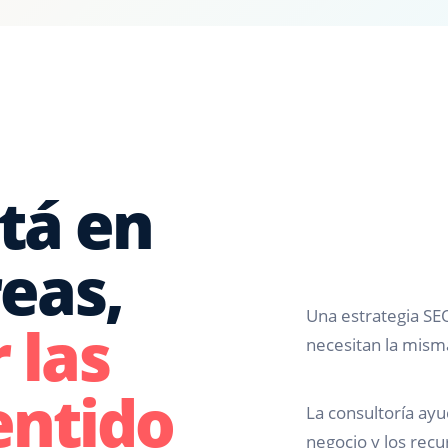
stá en
eas,
Una estrategia SE
 las
necesitan la mis
entido
La consultoría ayu
negocio y los recu