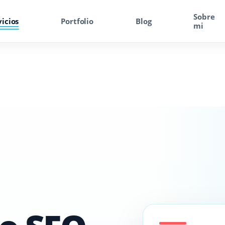
Sobre
vicios
Portfolio
Blog
mi
SEO
Consultor SEO
SEO Local
Posicionamiento SEO
SEO On Page
SEO Técnico
Solicitar