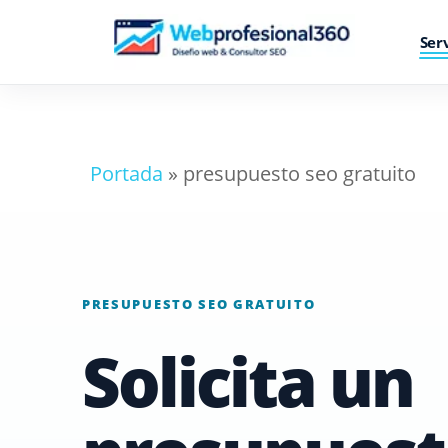
Skip
Ser
to
main
content
Portada
»
presupuesto seo gratuito
Diseño web
Diseño web responsive
Diseñador WordPress
PRESUPUESTO SEO GRATUITO
Mantenimiento web
Solicita un
Solicitar presupuesto web