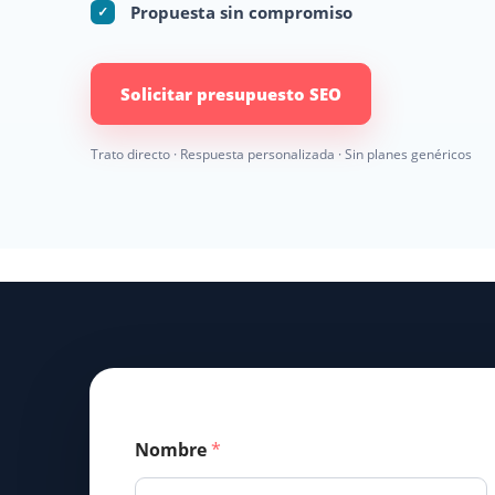
Propuesta sin compromiso
✓
Solicitar presupuesto SEO
Trato directo · Respuesta personalizada · Sin planes genéricos
Nombre
*