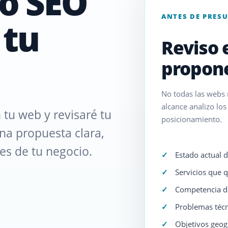
o SEO
ANTES DE PRES
 tu
Reviso 
propone
No todas las webs n
alcance analizo los
tu web y revisaré tu
posicionamiento.
una propuesta clara,
des de tu negocio.
Estado actual d
Servicios que q
Competencia de
Problemas técn
Objetivos geog