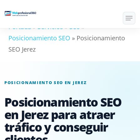
Skip
Men
to
Portada
»
Servicios
»
Seo
»
main
Posicionamiento SEO
»
Posicionamiento
content
SEO Jerez
POSICIONAMIENTO SEO EN JEREZ
Posicionamiento SEO
en Jerez para atraer
tráfico y conseguir
clientes