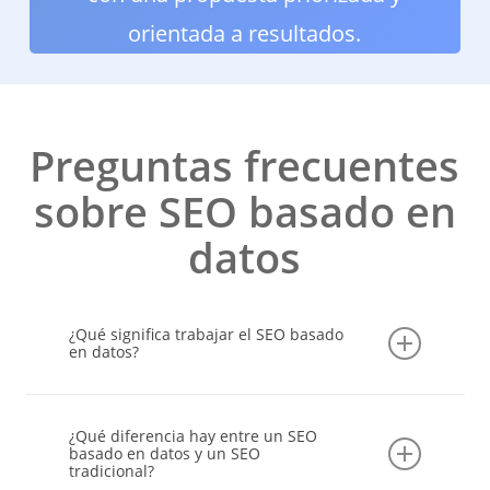
orientada a resultados.
Preguntas frecuentes
sobre SEO basado en
datos
¿Qué significa trabajar el SEO basado
en datos?
Trabajar el SEO basado en datos implica
analizar métricas reales del proyecto para
¿Qué diferencia hay entre un SEO
tomar decisiones fundamentadas, priorizar
basado en datos y un SEO
tradicional?
acciones y evitar estrategias basadas solo en