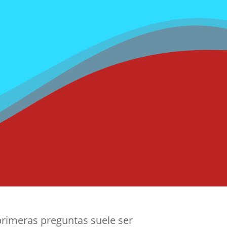
SEO en Cádiz y qué 
r si merece la pena inver
primeras preguntas suele ser