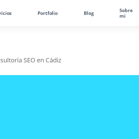
Sobre
vicios
Portfolio
Blog
mi
sultoría SEO en Cádiz
SEO
Consultor SEO
SEO Local
Posicionamiento SEO
SEO On Page
SEO Técnico
Solicitar