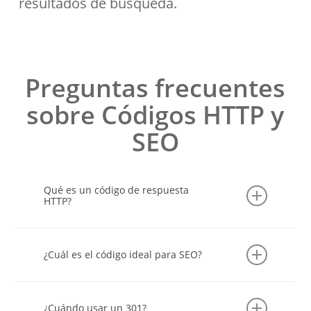
resultados de búsqueda.
Preguntas frecuentes
sobre Códigos HTTP y
SEO
Qué es un código de respuesta
HTTP?
Es un número que indica cómo respondió el
servidor a la solicitud de un usuario o de un
¿Cuál es el código ideal para SEO?
bot, mostrando si la página se cargó, fue
redirigida o tuvo algún error.
El
200 OK
indica que la página se ha cargado
correctamente. Es el código que siempre
¿Cuándo usar un 301?